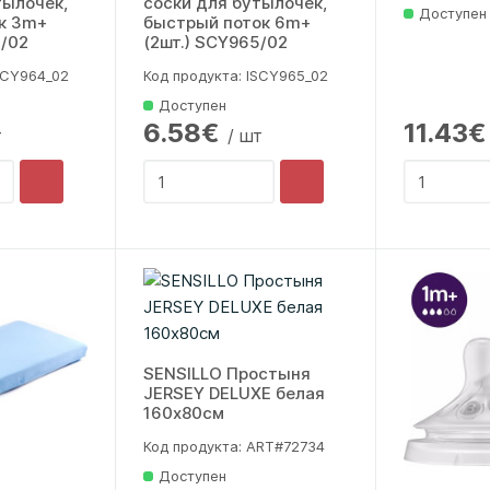
тылочек,
соски для бутылочек,
Доступен
к 3m+
быстрый поток 6m+
4/02
(2шт.) SCY965/02
SCY964_02
Код продукта: lSCY965_02
Доступен
6.58€
11.43€
т
/ шт
SENSILLO Простыня
JERSEY DELUXE белая
160x80см
Код продукта: ART#72734
Доступен