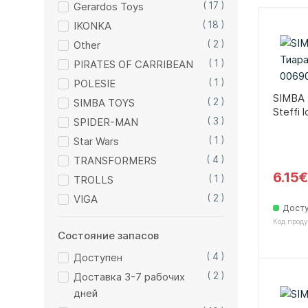
Gerardos Toys
( 17 )
IKONKA
( 18 )
Other
( 2 )
PIRATES OF CARRIBEAN
( 1 )
POLESIE
( 1 )
SIMBA 
SIMBA TOYS
( 2 )
Steffi 
SPIDER-MAN
( 3 )
Star Wars
( 1 )
TRANSFORMERS
( 4 )
6.15€
TROLLS
( 1 )
VIGA
( 2 )
Дост
Код проду
Состояние запасов
Доступен
( 4 )
Доставка 3-7 рабочих
( 2 )
дней