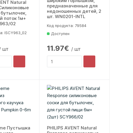
широким горлышком,
VENT Natural
предназначенные для
Силиконовые
недоношенных детей, 2
 бутылочек,
шт. WN0201-INTL
 поток 1м+
Y963/02
Код продукта: 79584
а: lSCY963_02
Доступен
11.97€
/ шт
/ шт
eme Пустышка
PHILIPS AVENT Natural