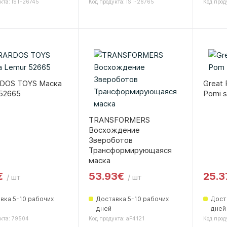
кта: IST-26745
Код продукта: IST-26765
Код прод
DOS TOYS Маска
Great 
52665
Pomi s
TRANSFORMERS
Восхождение
Звероботов
Трансформирующаяся
маска
€
53.93€
25.3
/ шт
/ шт
вка 5-10 рабочих
Доставка 5-10 рабочих
Дост
дней
дней
кта: 79504
Код продукта: aF4121
Код прод