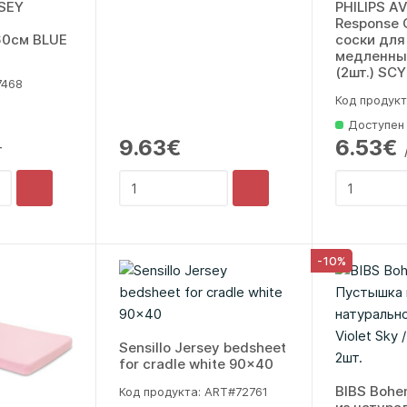
SEY
PHILIPS A
Response 
60см BLUE
соски для
медленный
(2шт.) SC
7468
Код продукт
Доступен
9.63€
6.53€
т
-10%
Sensillo Jersey bedsheet
for cradle white 90x40
BIBS Boh
Код продукта: ART#72761