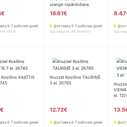
orange-izpārdošana
6€
16.61€
8.47
вка 5-7 рабочих дней
Доставка 5-7 рабочих дней
Дост
кта: F8839
Код продукта: JM-ZA4806O
Код прод
l Kostīms KAĶĪTIS
Kruzzel Kostīms TAURIŅŠ
6745
3 el. 26765
Kruzze
VIENRA
el. 12
1€
12.72€
13.5
вка 5-7 рабочих дней
Доставка 5-7 рабочих дней
Дост