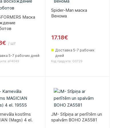
Spider-Man маска
Венома
FORMERS Маска
ждение
ботов
17.18€
8€
/ шт
Доставка 5-7 рабочих
авка 5-7 рабочих дней
дней
укта: aF4049
Код продукта: G0729
arnevāla kostīms
JM- Stīpiņa ar perlītēm un
AN (Mags) 4 el.
spalvām BOHO ZA5581