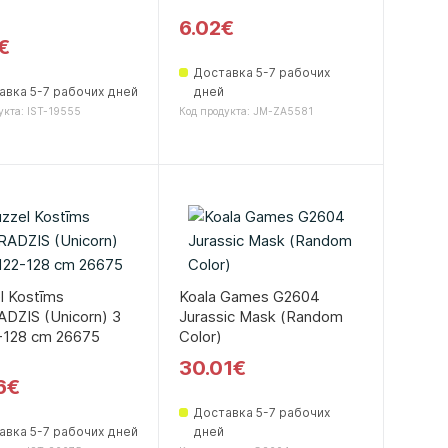
6.02€
€
Доставка 5-7 рабочих
авка 5-7 рабочих дней
дней
укта: IST-19555
Код продукта: JM-ZA5581
l Kostīms
Koala Games G2604
DZIS (Unicorn) 3
Jurassic Mask (Random
2-128 cm 26675
Color)
30.01€
6€
Доставка 5-7 рабочих
авка 5-7 рабочих дней
дней