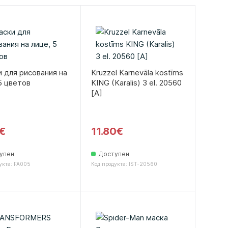
 для рисования на
Kruzzel Karnevāla kostīms
5 цветов
KING (Karalis) 3 el. 20560
[A]
€
11.80€
упен
Доступен
укта: FA005
Код продукта: IST-20560