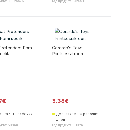
укта: IST-26675
Код продукта: G2604
Pretenders Pom
Gerardo's Toys
eelik
Printsessikroon
7€
3.38€
авка 5-10 рабочих
Доставка 5-10 рабочих
дней
укта: 50868
Код продукта: 51026