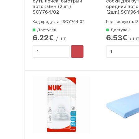
бутылочек, быстрый
соски для бу
поток 6м+ (2шт.)
средний пото
SCY764/02
(2шт.) SCY96
Код продукта: lSCY764_02
Код продукта: l
Доступен
Доступен
6.22€
6.53€
/ шт
/ ш