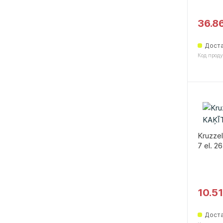
36.8
Доста
Код проду
Kruzze
7 el. 2
10.5
Доста