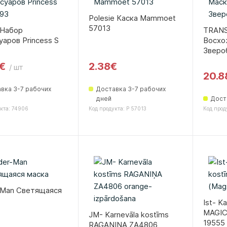
Polesie Каска Mammoet
57013
 Набор
TRANS
уаров Princess S
Восхо
Зверо
7€
2.38€
/ шт
20.8
вка 3-7 рабочих
Доставка 3-7 рабочих
дней
Дост
кта: 74906
Код продукта: P 57013
Код прод
-Man Светящаяся
Ist- K
MAGICI
JM- Karnevāla kostīms
19555
RAGANIŅA ZA4806