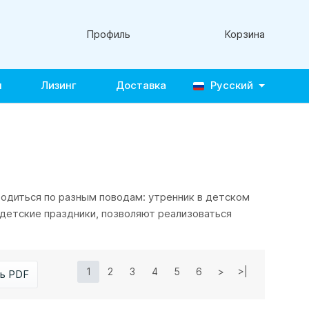
Профиль
Корзина
ы
Лизинг
Доставка
Русский
одиться по разным поводам: утренник в детском
 детские праздники, позволяют реализоваться
1
2
3
4
5
6
>
>|
ь PDF