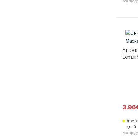
Код проду
GERAR
Lemur 
3.96
Доста
дней
Код проду