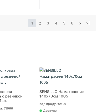
1
2
3
4
5
6
>
>|
пковая
SENSILLO Наматрасник
 с резинкой
140x70см 1005
1шт.
Код продукта: 74080
а: 71966
Доступен