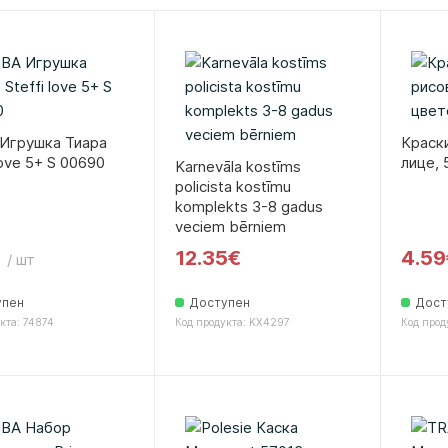
Игрушка Тиара
Краски
love 5+ S 00690
лице, 
Karnevāla kostīms
policista kostīmu
komplekts 3-8 gadus
veciem bērniem
12.35€
4.59
/ шт
упен
Доступен
Дост
кта: 74874
Код продукта: KX4297
Код прод