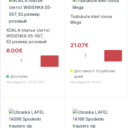
Tüdrukute kleit roosa
lillega
KOALA платье (лето)
WISIENKA 05-567,
62.размер розовый
21.07€
6.00€
Доставка 5-10 рабочих
Доступен
дней
Код продукта: 21415-5671
Код продукта: 46652