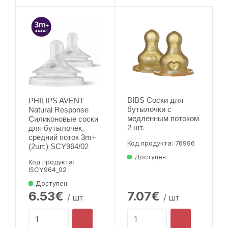
BIBS Соски для
PHILIPS AVENT
бутылочки с
Natural Response
медленным потоком
Силиконовые соски
2 шт.
для бутылочек,
средний поток 3m+
Код продукта: 76996
(2шт.) SCY964/02
Доступен
Код продукта:
lSCY964_02
Доступен
6.53€
7.07€
/ шт
/ шт