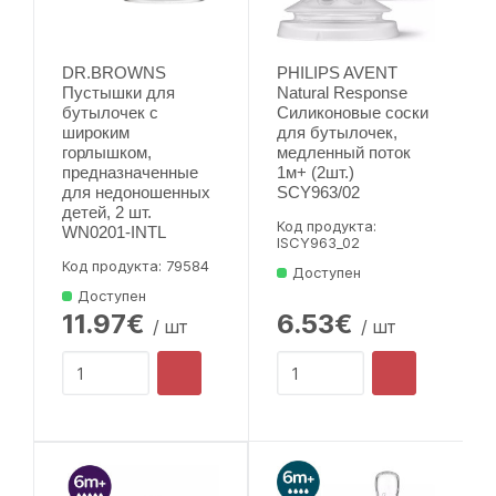
DR.BROWNS
PHILIPS AVENT
Пустышки для
Natural Response
бутылочек с
Силиконовые соски
широким
для бутылочек,
горлышком,
медленный поток
предназначенные
1м+ (2шт.)
для недоношенных
SCY963/02
детей, 2 шт.
Код продукта:
WN0201-INTL
lSCY963_02
Код продукта: 79584
Доступен
Доступен
11.97€
6.53€
/ шт
/ шт