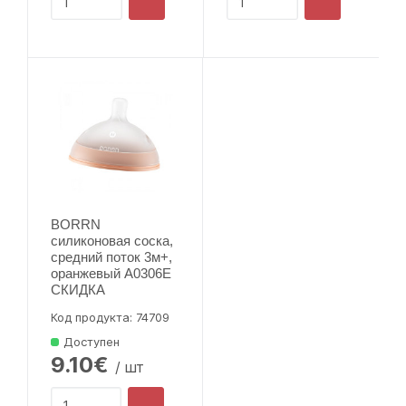
BORRN
силиконовая соска,
средний поток 3м+,
оранжевый A0306E
СКИДКА
Код продукта: 74709
Доступен
9.10€
/ шт