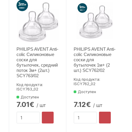
PHILIPS AVENT Anti-
PHILIPS AVENT Anti-
colic Силиконовые
colic Силиконовые
соски для
соски для
бутылочек, средний
бутылочек 1м+ (2
поток 3м+ (2шт.)
шт.) SCY762/02
SCY763/02
Код продукта:
lSCY762_02
Код продукта:
lSCY763_02
Доступен
Доступен
7.01€
7.12€
/ шт
/ шт