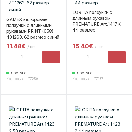
LORITA ползунки с
длинным рукавом
GAMEX велюровые
PREMATURE Art.1417K
ползунки с длинными
44 размер
рукавами PRINT (658)
431263, 62 размер синий
11.48€
15.40€
/ шт
/ шт
Доступен
Доступен
Код продукта: 77259
Код продукта: 77187