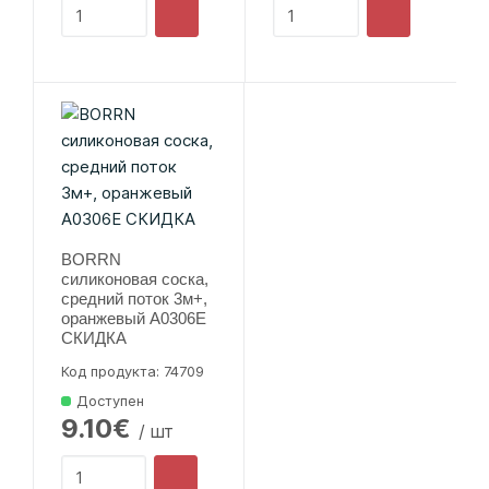
BORRN
силиконовая соска,
средний поток 3м+,
оранжевый A0306E
СКИДКА
Код продукта: 74709
Доступен
9.10€
/ шт