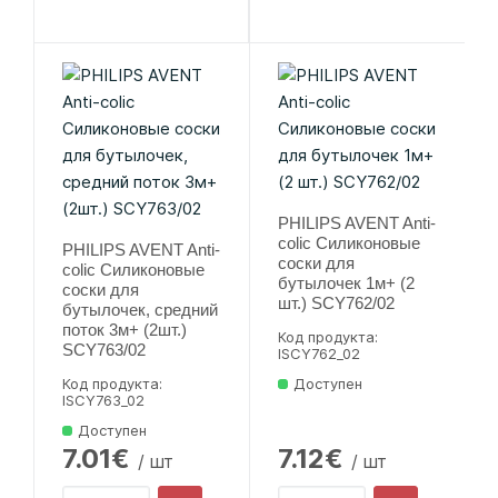
PHILIPS AVENT Anti-
colic Силиконовые
PHILIPS AVENT Anti-
соски для
colic Силиконовые
бутылочек 1м+ (2
соски для
шт.) SCY762/02
бутылочек, средний
поток 3м+ (2шт.)
Код продукта:
SCY763/02
lSCY762_02
Код продукта:
Доступен
lSCY763_02
Доступен
7.01€
7.12€
/ шт
/ шт