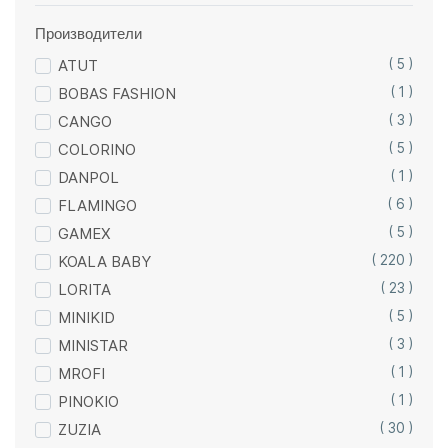
Производители
ATUT
( 5 )
BOBAS FASHION
( 1 )
CANGO
( 3 )
COLORINO
( 5 )
DANPOL
( 1 )
FLAMINGO
( 6 )
GAMEX
( 5 )
KOALA BABY
( 220 )
LORITA
( 23 )
MINIKID
( 5 )
MINISTAR
( 3 )
MROFI
( 1 )
PINOKIO
( 1 )
ZUZIA
( 30 )