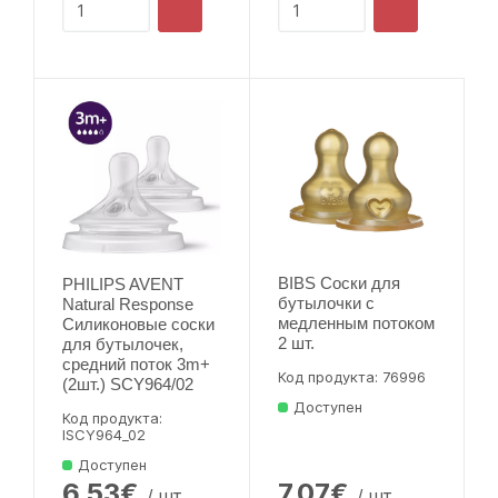
BIBS Соски для
PHILIPS AVENT
бутылочки с
Natural Response
медленным потоком
Силиконовые соски
2 шт.
для бутылочек,
средний поток 3m+
Код продукта: 76996
(2шт.) SCY964/02
Доступен
Код продукта:
lSCY964_02
Доступен
6.53€
7.07€
/ шт
/ шт