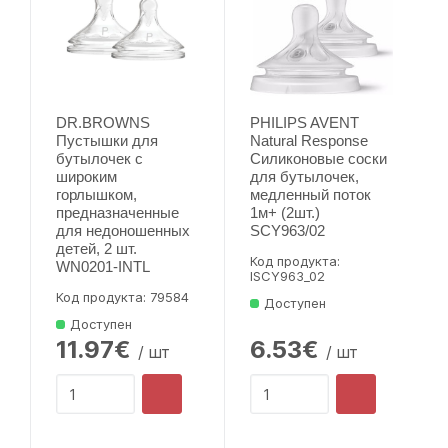
DR.BROWNS
PHILIPS AVENT
Пустышки для
Natural Response
бутылочек с
Силиконовые соски
широким
для бутылочек,
горлышком,
медленный поток
предназначенные
1м+ (2шт.)
для недоношенных
SCY963/02
детей, 2 шт.
Код продукта:
WN0201-INTL
lSCY963_02
Код продукта: 79584
Доступен
Доступен
11.97€
6.53€
/ шт
/ шт