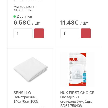
Код продукта:
lSCY965_02
Доступен
6.58€
11.43€
/ шт
/ шт
SENSILLO
NUK FIRST CHOICE
Наматрасник
Насадка из
140x70см 1005
силикона 6м+, 1шт.
SD64 750408