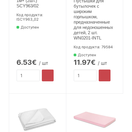
1м+ (2шт.)
Пустышки для
SCY963/02
бутылочек с
широким
Код продукта:
горлышком,
lSCY963_02
предназначенные
Доступен
для недоношенных
детей, 2 шт.
WN0201-INTL
Код продукта: 79584
Доступен
6.53€
11.97€
/ шт
/ шт