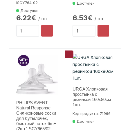
lSCY764_02
Доступен
Доступен
6.22€
6.53€
/ шт
/ шт
URGA Хлопковая
простынка с
резинкой 160x80см
PHILIPS AVENT
1шт.
Natural Response
Силиконовые соски
Код продукта: 71966
для бутылочек,
Доступен
быстрый поток 6m+
(2шт.) SCY965/02