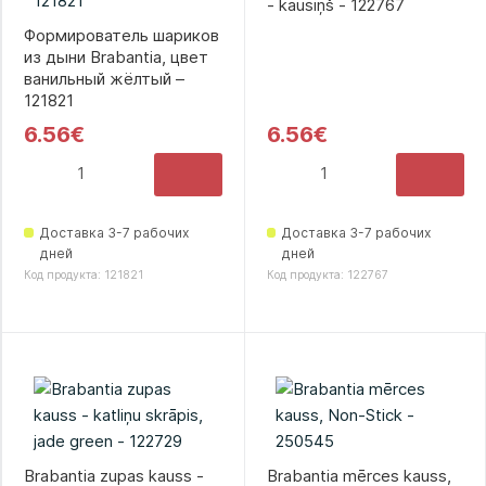
- kausiņš - 122767
Формирователь шариков
из дыни Brabantia, цвет
ванильный жёлтый –
121821
6.56€
6.56€
Доставка 3-7 рабочих
Доставка 3-7 рабочих
дней
дней
Код продукта: 121821
Код продукта: 122767
Brabantia zupas kauss -
Brabantia mērces kauss,