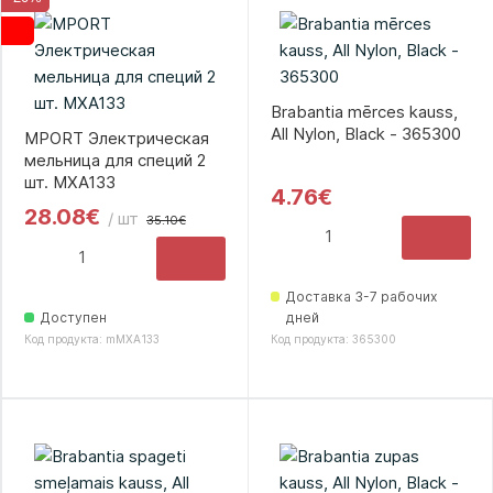
Brabantia mērces kauss,
All Nylon, Black - 365300
MPORT Электрическая
мельница для специй 2
шт. MXA133
4.76€
28.08€
/ шт
35.10€
Доставка 3-7 рабочих
Доступен
дней
Код продукта: mMXA133
Код продукта: 365300