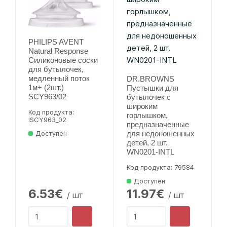
PHILIPS AVENT
Natural Response
Силиконовые соски
для бутылочек,
медленный поток
DR.BROWNS
1м+ (2шт.)
Пустышки для
SCY963/02
бутылочек с
широким
Код продукта:
горлышком,
lSCY963_02
предназначенные
Доступен
для недоношенных
детей, 2 шт.
WN0201-INTL
Код продукта: 79584
Доступен
6.53€
11.97€
/ шт
/ шт