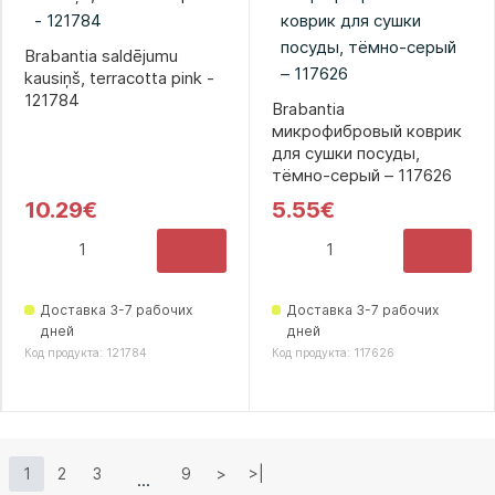
Brabantia saldējumu
kausiņš, terracotta pink -
121784
Brabantia
микрофибровый коврик
для сушки посуды,
тёмно-серый – 117626
10.29€
5.55€
Доставка 3-7 рабочих
Доставка 3-7 рабочих
дней
дней
Код продукта: 121784
Код продукта: 117626
1
2
3
9
>
>|