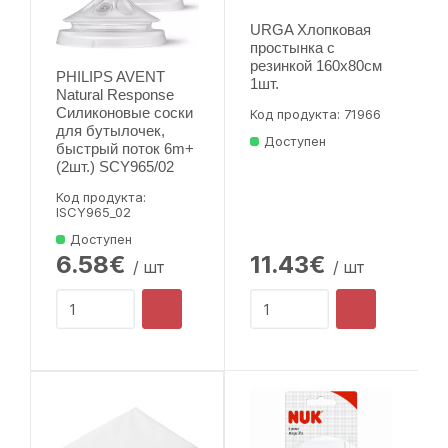
URGA Хлопковая
простынка с
резинкой 160x80см
PHILIPS AVENT
1шт.
Natural Response
Силиконовые соски
Код продукта: 71966
для бутылочек,
Доступен
быстрый поток 6m+
(2шт.) SCY965/02
Код продукта:
lSCY965_02
Доступен
6.58€
11.43€
/ шт
/ шт