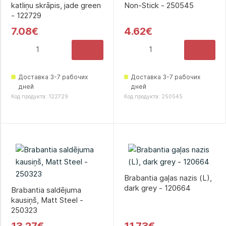
katliņu skrāpis, jade green
Non-Stick - 250545
- 122729
7.08€
4.62€
Доставка 3-7 рабочих
Доставка 3-7 рабочих
дней
дней
Код продукта: 122729
Код продукта: 250545
Brabantia gaļas nazis (L),
dark grey - 120664
Brabantia saldējuma
kausiņš, Matt Steel -
250323