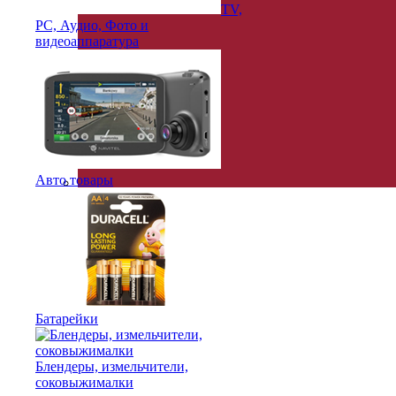
TV,
PC, Аудио, Фото и
видеоаппаратура
Авто товары
Latviešu
Батарейки
Блендеры, измельчители,
cоковыжималки