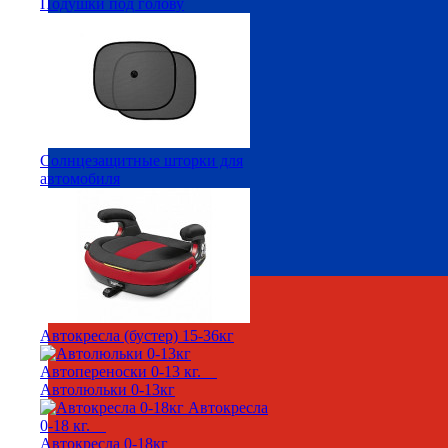
Подушки под голову
Солнцезащитные шторки для
автомобиля
Автокресла (бустер) 15-36кг
Автолюльки 0-13кг
Автокресла 0-18кг