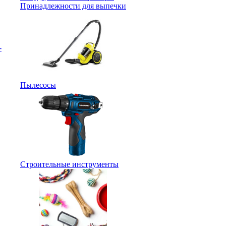
Принадлежности для выпечки
-
Пылесосы
Строительные инструменты