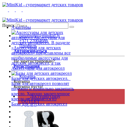
Поиск
Адаптеры
pasutijumi@minikid.lv
+371 27004686
Профиль
Авторизоваться
Не зарегистрирован?
Регистрация
Аксессуары для автокресел
Корзина
Корзина
Корзина пуста!
Доступно сразу
OUTLET
Базы для детских автокресел
Скидки
Новости
Подарочные карты
Бренды
Лизинг