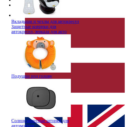
Доставка
Русский
Вкладыши и чехлы для автокресел
Защитные коврики для
автокресел, зеркала для авто
Подушки под голову
Latviešu
Русский
Солнцезащитные шторки для
автомобиля