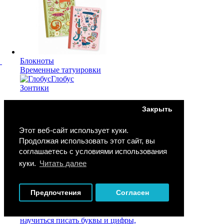
Блокноты
Временные татуировки
Глобус
Зонтики
Закрыть
Этот веб-сайт использует куки.
Продолжая использовать этот сайт, вы
соглашаетесь с условиями использования
куки.
Читать далее
Карандаши, мелки, фломастеры,
краски
Предпочтения
Согласен