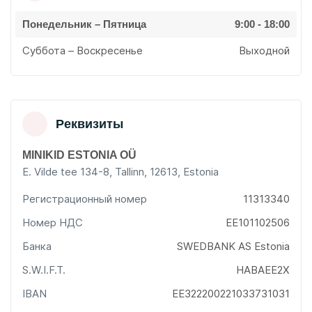
Понедельник – Пятница
9:00 - 18:00
Суббота – Воскресенье
Выходной
Pеквизиты
MINIKID ESTONIA OÜ
E. Vilde tee 134-8, Tallinn, 12613, Estonia
Регистрационный номер
11313340
Номер НДС
EE101102506
Банка
SWEDBANK AS Estonia
S.W.I.F.T.
HABAEE2X
IBAN
EE322200221033731031